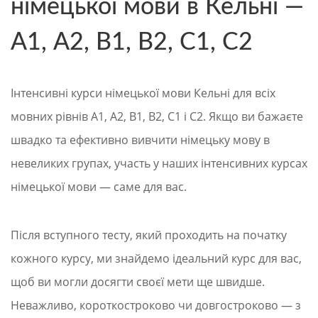
німецької мови в Кельні —
А1, А2, В1, В2, С1, С2
Інтенсивні курси німецької мови Кельні для всіх
мовних рівнів A1, A2, B1, B2, C1 і C2. Якщо ви бажаєте
швадко та ефективно вивчити німецьку мову в
невеликих групах, участь у наших інтенсивних курсах
німецької мови — саме для вас.
Після вступного тесту, який проходить на початку
кожного курсу, ми знайдемо ідеальний курс для вас,
щоб ви могли досягти своєї мети ще швидше.
Неважливо, короткостроково чи довгостроково — з